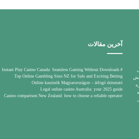
آخرین مقالات
# Instant Play Casino Canada: Seamless Gaming Without Downloads
کی
Top Online Gambling Sites NZ for Safe and Exciting Betting
یش
Online kaszinók Magyarországon – átfogó útmutató
ه
Legal online casino Australia: your 2025 guide
Casino comparison New Zealand: how to choose a reliable operator