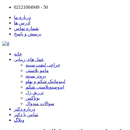
02121004949 - 50
درباره ما
آدرس ها
شماره تماس
پرسش و پاسخ
خانه
عمل های زیبایی
جراحی لیفت سینه
مامو پلاستی
پروتز سینه
لیپوماتیک شکم و پهلو
ابدومینوپلاستی شکم
تزریق ژل
بوتاکس
سوالات متدوال
درباره دکتر
تماس با دکتر
وبلاگ